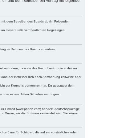
n dir und dem Betreiber ein Vertrag mit folgenden
ag mit dem Betreiber des Boards ab (im Folgenden
 an dieser Stelle veröffentlichten Regelungen.
Beitrag im Rahmen des Boards zu nutzen.
 insbesondere, dass du das Recht besitzt, die in deinen
 kann der Betreiber dich nach Abmahnung zeitweise oder
r nicht zur Kenntnis genommen hat. Du gestattest dem
ber oder einem Dritten Schaden zuzufügen.
hpBB Limited (www.phpbb.com) handelt; deutschsprachige
und Weise, wie die Software verwendet wird. Sie können
chten) nur für Schäden, die auf ein vorsätzliches oder