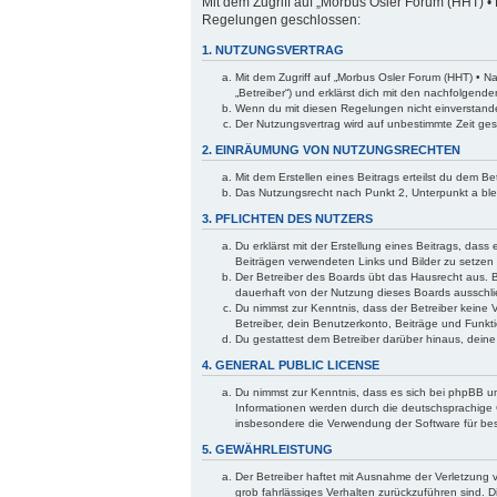
Mit dem Zugriff auf „Morbus Osler Forum (HHT) • 
Regelungen geschlossen:
1. NUTZUNGSVERTRAG
Mit dem Zugriff auf „Morbus Osler Forum (HHT) • N
„Betreiber“) und erklärst dich mit den nachfolgen
Wenn du mit diesen Regelungen nicht einverstanden 
Der Nutzungsvertrag wird auf unbestimmte Zeit ges
2. EINRÄUMUNG VON NUTZUNGSRECHTEN
Mit dem Erstellen eines Beitrags erteilst du dem B
Das Nutzungsrecht nach Punkt 2, Unterpunkt a bl
3. PFLICHTEN DES NUTZERS
Du erklärst mit der Erstellung eines Beitrags, dass
Beiträgen verwendeten Links und Bilder zu setzen
Der Betreiber des Boards übt das Hausrecht aus. 
dauerhaft von der Nutzung dieses Boards ausschlie
Du nimmst zur Kenntnis, dass der Betreiber keine V
Betreiber, dein Benutzerkonto, Beiträge und Funkti
Du gestattest dem Betreiber darüber hinaus, dein
4. GENERAL PUBLIC LICENSE
Du nimmst zur Kenntnis, dass es sich bei phpBB um
Informationen werden durch die deutschsprachige 
insbesondere die Verwendung der Software für bes
5. GEWÄHRLEISTUNG
Der Betreiber haftet mit Ausnahme der Verletzung v
grob fahrlässiges Verhalten zurückzuführen sind. 