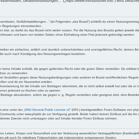
Nasenbluten, Gefäßmissbildungen...“ („https://www.morbusosler.info“) wird zwische
asenbluten, Gefäßmissbildungen...“ (im Folgenden „das Board“) schließt du einen Nutzungsvertr
den Regelungen einverstanden.
bist, so darfst du das Board nicht weiter nutzen. Für die Nutzung des Boards gelten jeweils die
chlossen und kann von beiden Seiten ohne Einhaltung einer Frist jederzeit gekündigt werden.
etreiber ein einfaches, zeitlich und räumlich unbeschränktes und unentgeltliches Recht, deinen 
eibt auch nach Kündigung des Nutzungsvertrages bestehen.
 er keine Inhalte enthält, die gegen geltendes Recht oder die guten Sitten verstoßen. Du erklärst
 bzw. zu verwenden.
Bei Verstößen gegen diese Nutzungsbedingungen oder anderer im Board veröffentlichten Regeln
ßen und dir ein Hausverbot erteilen.
erantwortung für die Inhalte von Beiträgen übernimmt, die er nicht selbst erstellt hat oder die e
onen jederzeit zu löschen oder zu sperren.
e Beiträge abzuändern, sofern sie gegen o. g. Regeln verstoßen oder geeignet sind, dem Betrei
 eine unter der „
GNU General Public License v2
“ (GPL) bereitgestellten Foren-Software von p
Community unter www.phpbb.de zur Verfügung gestellt. Beide haben keinen Einfluss auf die Art 
timmte Zwecke nicht untersagen oder auf Inhalte fremder Foren Einfluss nehmen.
on Leben, Körper und Gesundheit und der Verletzung wesentlicher Vertragspflichten (Kardinalpfli
Dies gilt auch für mittelbare Folgeschäden wie insbesondere entgangenen Gewinn.