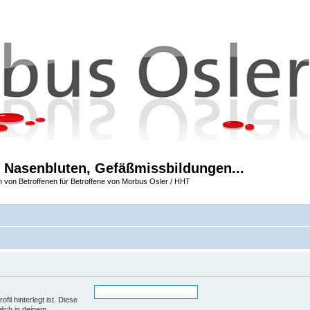
 Nasenbluten, Gefäßmissbildungen...
m von Betroffenen für Betroffene von Morbus Osler / HHT
il hinterlegt ist. Diese
lich in deinem