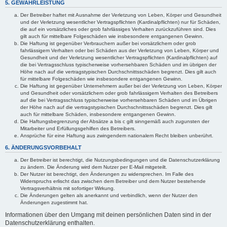
5. GEWÄHRLEISTUNG
Der Betreiber haftet mit Ausnahme der Verletzung von Leben, Körper und Gesundheit
und der Verletzung wesentlicher Vertragspflichten (Kardinalpflichten) nur für Schäden,
die auf ein vorsätzliches oder grob fahrlässiges Verhalten zurückzuführen sind. Dies
gilt auch für mittelbare Folgeschäden wie insbesondere entgangenen Gewinn.
Die Haftung ist gegenüber Verbrauchern außer bei vorsätzlichem oder grob
fahrlässigem Verhalten oder bei Schäden aus der Verletzung von Leben, Körper und
Gesundheit und der Verletzung wesentlicher Vertragspflichten (Kardinalpflichten) auf
die bei Vertragsschluss typischerweise vorhersehbaren Schäden und im übrigen der
Höhe nach auf die vertragstypischen Durchschnittsschäden begrenzt. Dies gilt auch
für mittelbare Folgeschäden wie insbesondere entgangenen Gewinn.
Die Haftung ist gegenüber Unternehmern außer bei der Verletzung von Leben, Körper
und Gesundheit oder vorsätzlichem oder grob fahrlässigem Verhalten des Betreibers
auf die bei Vertragsschluss typischerweise vorhersehbaren Schäden und im Übrigen
der Höhe nach auf die vertragstypischen Durchschnittsschäden begrenzt. Dies gilt
auch für mittelbare Schäden, insbesondere entgangenen Gewinn.
Die Haftungsbegrenzung der Absätze a bis c gilt sinngemäß auch zugunsten der
Mitarbeiter und Erfüllungsgehilfen des Betreibers.
Ansprüche für eine Haftung aus zwingendem nationalem Recht bleiben unberührt.
6. ÄNDERUNGSVORBEHALT
Der Betreiber ist berechtigt, die Nutzungsbedingungen und die Datenschutzerklärung
zu ändern. Die Änderung wird dem Nutzer per E-Mail mitgeteilt.
Der Nutzer ist berechtigt, den Änderungen zu widersprechen. Im Falle des
Widerspruchs erlischt das zwischen dem Betreiber und dem Nutzer bestehende
Vertragsverhältnis mit sofortiger Wirkung.
Die Änderungen gelten als anerkannt und verbindlich, wenn der Nutzer den
Änderungen zugestimmt hat.
Informationen über den Umgang mit deinen persönlichen Daten sind in der
Datenschutzerklärung enthalten.