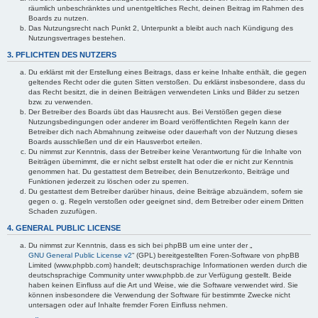
räumlich unbeschränktes und unentgeltliches Recht, deinen Beitrag im Rahmen des
Boards zu nutzen.
Das Nutzungsrecht nach Punkt 2, Unterpunkt a bleibt auch nach Kündigung des
Nutzungsvertrages bestehen.
3. PFLICHTEN DES NUTZERS
Du erklärst mit der Erstellung eines Beitrags, dass er keine Inhalte enthält, die gegen
geltendes Recht oder die guten Sitten verstoßen. Du erklärst insbesondere, dass du
das Recht besitzt, die in deinen Beiträgen verwendeten Links und Bilder zu setzen
bzw. zu verwenden.
Der Betreiber des Boards übt das Hausrecht aus. Bei Verstößen gegen diese
Nutzungsbedingungen oder anderer im Board veröffentlichten Regeln kann der
Betreiber dich nach Abmahnung zeitweise oder dauerhaft von der Nutzung dieses
Boards ausschließen und dir ein Hausverbot erteilen.
Du nimmst zur Kenntnis, dass der Betreiber keine Verantwortung für die Inhalte von
Beiträgen übernimmt, die er nicht selbst erstellt hat oder die er nicht zur Kenntnis
genommen hat. Du gestattest dem Betreiber, dein Benutzerkonto, Beiträge und
Funktionen jederzeit zu löschen oder zu sperren.
Du gestattest dem Betreiber darüber hinaus, deine Beiträge abzuändern, sofern sie
gegen o. g. Regeln verstoßen oder geeignet sind, dem Betreiber oder einem Dritten
Schaden zuzufügen.
4. GENERAL PUBLIC LICENSE
Du nimmst zur Kenntnis, dass es sich bei phpBB um eine unter der „
GNU General Public License v2
“ (GPL) bereitgestellten Foren-Software von phpBB
Limited (www.phpbb.com) handelt; deutschsprachige Informationen werden durch die
deutschsprachige Community unter www.phpbb.de zur Verfügung gestellt. Beide
haben keinen Einfluss auf die Art und Weise, wie die Software verwendet wird. Sie
können insbesondere die Verwendung der Software für bestimmte Zwecke nicht
untersagen oder auf Inhalte fremder Foren Einfluss nehmen.