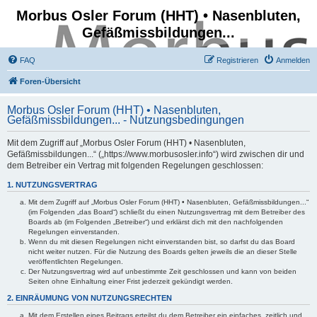
Morbus Osler Forum (HHT) • Nasenbluten,
Gefäßmissbildungen...
FAQ
Registrieren
Anmelden
Foren-Übersicht
Morbus Osler Forum (HHT) • Nasenbluten,
Gefäßmissbildungen... - Nutzungsbedingungen
Mit dem Zugriff auf „Morbus Osler Forum (HHT) • Nasenbluten,
Gefäßmissbildungen...“ („https://www.morbusosler.info“) wird zwischen dir und
dem Betreiber ein Vertrag mit folgenden Regelungen geschlossen:
1. NUTZUNGSVERTRAG
Mit dem Zugriff auf „Morbus Osler Forum (HHT) • Nasenbluten, Gefäßmissbildungen...“
(im Folgenden „das Board“) schließt du einen Nutzungsvertrag mit dem Betreiber des
Boards ab (im Folgenden „Betreiber“) und erklärst dich mit den nachfolgenden
Regelungen einverstanden.
Wenn du mit diesen Regelungen nicht einverstanden bist, so darfst du das Board
nicht weiter nutzen. Für die Nutzung des Boards gelten jeweils die an dieser Stelle
veröffentlichten Regelungen.
Der Nutzungsvertrag wird auf unbestimmte Zeit geschlossen und kann von beiden
Seiten ohne Einhaltung einer Frist jederzeit gekündigt werden.
2. EINRÄUMUNG VON NUTZUNGSRECHTEN
Mit dem Erstellen eines Beitrags erteilst du dem Betreiber ein einfaches, zeitlich und