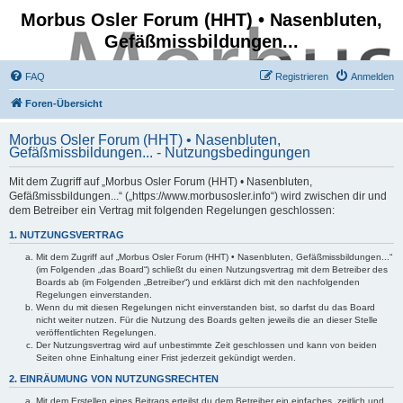
Morbus Osler Forum (HHT) • Nasenbluten,
Gefäßmissbildungen...
FAQ
Registrieren
Anmelden
Foren-Übersicht
Morbus Osler Forum (HHT) • Nasenbluten,
Gefäßmissbildungen... - Nutzungsbedingungen
Mit dem Zugriff auf „Morbus Osler Forum (HHT) • Nasenbluten,
Gefäßmissbildungen...“ („https://www.morbusosler.info“) wird zwischen dir und
dem Betreiber ein Vertrag mit folgenden Regelungen geschlossen:
1. NUTZUNGSVERTRAG
Mit dem Zugriff auf „Morbus Osler Forum (HHT) • Nasenbluten, Gefäßmissbildungen...“
(im Folgenden „das Board“) schließt du einen Nutzungsvertrag mit dem Betreiber des
Boards ab (im Folgenden „Betreiber“) und erklärst dich mit den nachfolgenden
Regelungen einverstanden.
Wenn du mit diesen Regelungen nicht einverstanden bist, so darfst du das Board
nicht weiter nutzen. Für die Nutzung des Boards gelten jeweils die an dieser Stelle
veröffentlichten Regelungen.
Der Nutzungsvertrag wird auf unbestimmte Zeit geschlossen und kann von beiden
Seiten ohne Einhaltung einer Frist jederzeit gekündigt werden.
2. EINRÄUMUNG VON NUTZUNGSRECHTEN
Mit dem Erstellen eines Beitrags erteilst du dem Betreiber ein einfaches, zeitlich und