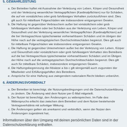
5. GEWÄHRLEISTUNG
Der Betreiber haftet mit Ausnahme der Verletzung von Leben, Körper und Gesundheit
und der Verletzung wesentlicher Vertragspflichten (Kardinalpflichten) nur für Schäden,
die auf ein vorsätzliches oder grob fahrlässiges Verhalten zurückzuführen sind. Dies
gilt auch für mittelbare Folgeschäden wie insbesondere entgangenen Gewinn.
Die Haftung ist gegenüber Verbrauchern außer bei vorsätzlichem oder grob
fahrlässigem Verhalten oder bei Schäden aus der Verletzung von Leben, Körper und
Gesundheit und der Verletzung wesentlicher Vertragspflichten (Kardinalpflichten) auf
die bei Vertragsschluss typischerweise vorhersehbaren Schäden und im übrigen der
Höhe nach auf die vertragstypischen Durchschnittsschäden begrenzt. Dies gilt auch
für mittelbare Folgeschäden wie insbesondere entgangenen Gewinn.
Die Haftung ist gegenüber Unternehmern außer bei der Verletzung von Leben, Körper
und Gesundheit oder vorsätzlichem oder grob fahrlässigem Verhalten des Betreibers
auf die bei Vertragsschluss typischerweise vorhersehbaren Schäden und im Übrigen
der Höhe nach auf die vertragstypischen Durchschnittsschäden begrenzt. Dies gilt
auch für mittelbare Schäden, insbesondere entgangenen Gewinn.
Die Haftungsbegrenzung der Absätze a bis c gilt sinngemäß auch zugunsten der
Mitarbeiter und Erfüllungsgehilfen des Betreibers.
Ansprüche für eine Haftung aus zwingendem nationalem Recht bleiben unberührt.
6. ÄNDERUNGSVORBEHALT
Der Betreiber ist berechtigt, die Nutzungsbedingungen und die Datenschutzerklärung
zu ändern. Die Änderung wird dem Nutzer per E-Mail mitgeteilt.
Der Nutzer ist berechtigt, den Änderungen zu widersprechen. Im Falle des
Widerspruchs erlischt das zwischen dem Betreiber und dem Nutzer bestehende
Vertragsverhältnis mit sofortiger Wirkung.
Die Änderungen gelten als anerkannt und verbindlich, wenn der Nutzer den
Änderungen zugestimmt hat.
Informationen über den Umgang mit deinen persönlichen Daten sind in der
Datenschutzerklärung enthalten.