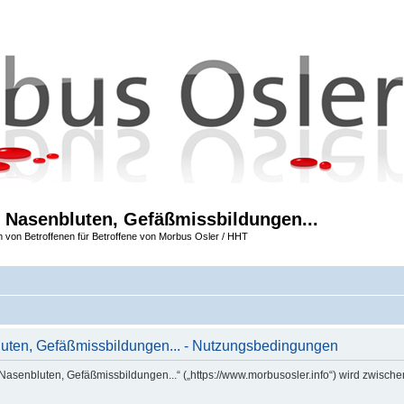
 Nasenbluten, Gefäßmissbildungen...
m von Betroffenen für Betroffene von Morbus Osler / HHT
uten, Gefäßmissbildungen... - Nutzungsbedingungen
Nasenbluten, Gefäßmissbildungen...“ („https://www.morbusosler.info“) wird zwische