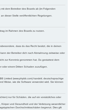
ag mit dem Betreiber des Boards ab (im Folgenden
 an dieser Stelle veröffentlichten Regelungen.
Beitrag im Rahmen des Boards zu nutzen.
 insbesondere, dass du das Recht besitzt, die in deinen
 kann der Betreiber dich nach Abmahnung zeitweise oder
r nicht zur Kenntnis genommen hat. Du gestattest dem
ber oder einem Dritten Schaden zuzufügen.
hpBB Limited (www.phpbb.com) handelt; deutschsprachige
und Weise, wie die Software verwendet wird. Sie können
chten) nur für Schäden, die auf ein vorsätzliches oder
, Körper und Gesundheit und der Verletzung wesentlicher
ragstypischen Durchschnittsschäden begrenzt. Dies gilt