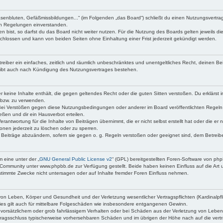
asenbluten, Gefäßmissbildungen...“ (im Folgenden „das Board“) schließt du einen Nutzungsvertr
den Regelungen einverstanden.
bist, so darfst du das Board nicht weiter nutzen. Für die Nutzung des Boards gelten jeweils die
chlossen und kann von beiden Seiten ohne Einhaltung einer Frist jederzeit gekündigt werden.
etreiber ein einfaches, zeitlich und räumlich unbeschränktes und unentgeltliches Recht, deinen 
eibt auch nach Kündigung des Nutzungsvertrages bestehen.
 er keine Inhalte enthält, die gegen geltendes Recht oder die guten Sitten verstoßen. Du erklärst
 bzw. zu verwenden.
Bei Verstößen gegen diese Nutzungsbedingungen oder anderer im Board veröffentlichten Regeln
ßen und dir ein Hausverbot erteilen.
erantwortung für die Inhalte von Beiträgen übernimmt, die er nicht selbst erstellt hat oder die e
onen jederzeit zu löschen oder zu sperren.
e Beiträge abzuändern, sofern sie gegen o. g. Regeln verstoßen oder geeignet sind, dem Betrei
 eine unter der „
GNU General Public License v2
“ (GPL) bereitgestellten Foren-Software von p
Community unter www.phpbb.de zur Verfügung gestellt. Beide haben keinen Einfluss auf die Art 
timmte Zwecke nicht untersagen oder auf Inhalte fremder Foren Einfluss nehmen.
on Leben, Körper und Gesundheit und der Verletzung wesentlicher Vertragspflichten (Kardinalpfli
Dies gilt auch für mittelbare Folgeschäden wie insbesondere entgangenen Gewinn.
 vorsätzlichem oder grob fahrlässigem Verhalten oder bei Schäden aus der Verletzung von Leben
Vertragsschluss typischerweise vorhersehbaren Schäden und im übrigen der Höhe nach auf die vert