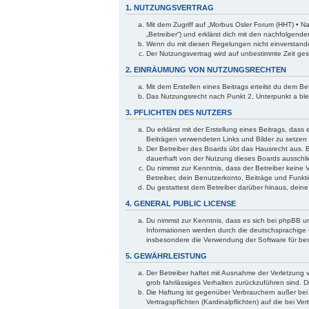
1. NUTZUNGSVERTRAG
Mit dem Zugriff auf „Morbus Osler Forum (HHT) • N
„Betreiber“) und erklärst dich mit den nachfolgen
Wenn du mit diesen Regelungen nicht einverstanden 
Der Nutzungsvertrag wird auf unbestimmte Zeit ges
2. EINRÄUMUNG VON NUTZUNGSRECHTEN
Mit dem Erstellen eines Beitrags erteilst du dem B
Das Nutzungsrecht nach Punkt 2, Unterpunkt a bl
3. PFLICHTEN DES NUTZERS
Du erklärst mit der Erstellung eines Beitrags, dass
Beiträgen verwendeten Links und Bilder zu setzen
Der Betreiber des Boards übt das Hausrecht aus. 
dauerhaft von der Nutzung dieses Boards ausschlie
Du nimmst zur Kenntnis, dass der Betreiber keine V
Betreiber, dein Benutzerkonto, Beiträge und Funkti
Du gestattest dem Betreiber darüber hinaus, dein
4. GENERAL PUBLIC LICENSE
Du nimmst zur Kenntnis, dass es sich bei phpBB um
Informationen werden durch die deutschsprachige 
insbesondere die Verwendung der Software für bes
5. GEWÄHRLEISTUNG
Der Betreiber haftet mit Ausnahme der Verletzung v
grob fahrlässiges Verhalten zurückzuführen sind. 
Die Haftung ist gegenüber Verbrauchern außer bei
Vertragspflichten (Kardinalpflichten) auf die bei 