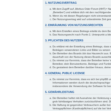
1. NUTZUNGSVERTRAG
Mit dem Zugriff auf „Morbus Osler Forum (HHT) • N
„Betreiber“) und erklärst dich mit den nachfolgen
Wenn du mit diesen Regelungen nicht einverstanden 
Der Nutzungsvertrag wird auf unbestimmte Zeit ges
2. EINRÄUMUNG VON NUTZUNGSRECHTEN
Mit dem Erstellen eines Beitrags erteilst du dem B
Das Nutzungsrecht nach Punkt 2, Unterpunkt a bl
3. PFLICHTEN DES NUTZERS
Du erklärst mit der Erstellung eines Beitrags, dass
Beiträgen verwendeten Links und Bilder zu setzen
Der Betreiber des Boards übt das Hausrecht aus. 
dauerhaft von der Nutzung dieses Boards ausschlie
Du nimmst zur Kenntnis, dass der Betreiber keine V
Betreiber, dein Benutzerkonto, Beiträge und Funkti
Du gestattest dem Betreiber darüber hinaus, dein
4. GENERAL PUBLIC LICENSE
Du nimmst zur Kenntnis, dass es sich bei phpBB um
Informationen werden durch die deutschsprachige 
insbesondere die Verwendung der Software für bes
5. GEWÄHRLEISTUNG
Der Betreiber haftet mit Ausnahme der Verletzung v
grob fahrlässiges Verhalten zurückzuführen sind. 
Die Haftung ist gegenüber Verbrauchern außer bei
Vertragspflichten (Kardinalpflichten) auf die bei 