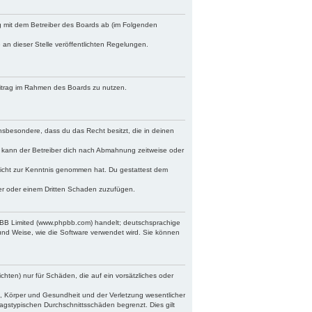
ag mit dem Betreiber des Boards ab (im Folgenden
 an dieser Stelle veröffentlichten Regelungen.
Beitrag im Rahmen des Boards zu nutzen.
 insbesondere, dass du das Recht besitzt, die in deinen
 kann der Betreiber dich nach Abmahnung zeitweise oder
r nicht zur Kenntnis genommen hat. Du gestattest dem
ber oder einem Dritten Schaden zuzufügen.
hpBB Limited (www.phpbb.com) handelt; deutschsprachige
und Weise, wie die Software verwendet wird. Sie können
chten) nur für Schäden, die auf ein vorsätzliches oder
, Körper und Gesundheit und der Verletzung wesentlicher
ragstypischen Durchschnittsschäden begrenzt. Dies gilt