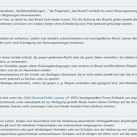
asenbluten, Gefäßmissbildungen...“ (im Folgenden „das Board“) schließt du einen Nutzungsvertr
den Regelungen einverstanden.
bist, so darfst du das Board nicht weiter nutzen. Für die Nutzung des Boards gelten jeweils die
chlossen und kann von beiden Seiten ohne Einhaltung einer Frist jederzeit gekündigt werden.
etreiber ein einfaches, zeitlich und räumlich unbeschränktes und unentgeltliches Recht, deinen 
eibt auch nach Kündigung des Nutzungsvertrages bestehen.
 er keine Inhalte enthält, die gegen geltendes Recht oder die guten Sitten verstoßen. Du erklärst
 bzw. zu verwenden.
Bei Verstößen gegen diese Nutzungsbedingungen oder anderer im Board veröffentlichten Regeln
ßen und dir ein Hausverbot erteilen.
erantwortung für die Inhalte von Beiträgen übernimmt, die er nicht selbst erstellt hat oder die e
onen jederzeit zu löschen oder zu sperren.
e Beiträge abzuändern, sofern sie gegen o. g. Regeln verstoßen oder geeignet sind, dem Betrei
 eine unter der „
GNU General Public License v2
“ (GPL) bereitgestellten Foren-Software von p
Community unter www.phpbb.de zur Verfügung gestellt. Beide haben keinen Einfluss auf die Art 
timmte Zwecke nicht untersagen oder auf Inhalte fremder Foren Einfluss nehmen.
on Leben, Körper und Gesundheit und der Verletzung wesentlicher Vertragspflichten (Kardinalpfli
Dies gilt auch für mittelbare Folgeschäden wie insbesondere entgangenen Gewinn.
 vorsätzlichem oder grob fahrlässigem Verhalten oder bei Schäden aus der Verletzung von Leben
Vertragsschluss typischerweise vorhersehbaren Schäden und im übrigen der Höhe nach auf die vert