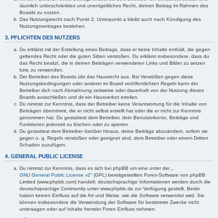
räumlich unbeschränktes und unentgeltliches Recht, deinen Beitrag im Rahmen des
Boards zu nutzen.
Das Nutzungsrecht nach Punkt 2, Unterpunkt a bleibt auch nach Kündigung des
Nutzungsvertrages bestehen.
3. PFLICHTEN DES NUTZERS
Du erklärst mit der Erstellung eines Beitrags, dass er keine Inhalte enthält, die gegen
geltendes Recht oder die guten Sitten verstoßen. Du erklärst insbesondere, dass du
das Recht besitzt, die in deinen Beiträgen verwendeten Links und Bilder zu setzen
bzw. zu verwenden.
Der Betreiber des Boards übt das Hausrecht aus. Bei Verstößen gegen diese
Nutzungsbedingungen oder anderer im Board veröffentlichten Regeln kann der
Betreiber dich nach Abmahnung zeitweise oder dauerhaft von der Nutzung dieses
Boards ausschließen und dir ein Hausverbot erteilen.
Du nimmst zur Kenntnis, dass der Betreiber keine Verantwortung für die Inhalte von
Beiträgen übernimmt, die er nicht selbst erstellt hat oder die er nicht zur Kenntnis
genommen hat. Du gestattest dem Betreiber, dein Benutzerkonto, Beiträge und
Funktionen jederzeit zu löschen oder zu sperren.
Du gestattest dem Betreiber darüber hinaus, deine Beiträge abzuändern, sofern sie
gegen o. g. Regeln verstoßen oder geeignet sind, dem Betreiber oder einem Dritten
Schaden zuzufügen.
4. GENERAL PUBLIC LICENSE
Du nimmst zur Kenntnis, dass es sich bei phpBB um eine unter der „
GNU General Public License v2
“ (GPL) bereitgestellten Foren-Software von phpBB
Limited (www.phpbb.com) handelt; deutschsprachige Informationen werden durch die
deutschsprachige Community unter www.phpbb.de zur Verfügung gestellt. Beide
haben keinen Einfluss auf die Art und Weise, wie die Software verwendet wird. Sie
können insbesondere die Verwendung der Software für bestimmte Zwecke nicht
untersagen oder auf Inhalte fremder Foren Einfluss nehmen.