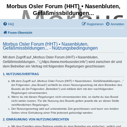
Morbus Osler Forum (HHT) • Nasenbluten,
Gefäßmissbildungen...
FAQ
Registrieren
Anmelden
Foren-Übersicht
Morbus Osler Forum (HHT) • Nasenbluten,
Gefäßmissbildungen... - Nutzungsbedingungen
Mit dem Zugriff auf „Morbus Osler Forum (HHT) • Nasenbluten,
Gefäßmissbildungen...“ („https://www.morbusosler.info“) wird zwischen dir und
dem Betreiber ein Vertrag mit folgenden Regelungen geschlossen:
1. NUTZUNGSVERTRAG
Mit dem Zugriff auf „Morbus Osler Forum (HHT) • Nasenbluten, Gefäßmissbildungen...“
(im Folgenden „das Board“) schließt du einen Nutzungsvertrag mit dem Betreiber des
Boards ab (im Folgenden „Betreiber“) und erklärst dich mit den nachfolgenden
Regelungen einverstanden.
Wenn du mit diesen Regelungen nicht einverstanden bist, so darfst du das Board
nicht weiter nutzen. Für die Nutzung des Boards gelten jeweils die an dieser Stelle
veröffentlichten Regelungen.
Der Nutzungsvertrag wird auf unbestimmte Zeit geschlossen und kann von beiden
Seiten ohne Einhaltung einer Frist jederzeit gekündigt werden.
2. EINRÄUMUNG VON NUTZUNGSRECHTEN
Mit dem Erstellen eines Beitrags erteilst du dem Betreiber ein einfaches, zeitlich und