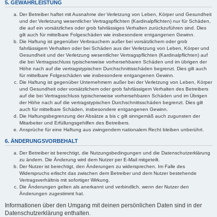
5. GEWÄHRLEISTUNG
Der Betreiber haftet mit Ausnahme der Verletzung von Leben, Körper und Gesundheit
und der Verletzung wesentlicher Vertragspflichten (Kardinalpflichten) nur für Schäden,
die auf ein vorsätzliches oder grob fahrlässiges Verhalten zurückzuführen sind. Dies
gilt auch für mittelbare Folgeschäden wie insbesondere entgangenen Gewinn.
Die Haftung ist gegenüber Verbrauchern außer bei vorsätzlichem oder grob
fahrlässigem Verhalten oder bei Schäden aus der Verletzung von Leben, Körper und
Gesundheit und der Verletzung wesentlicher Vertragspflichten (Kardinalpflichten) auf
die bei Vertragsschluss typischerweise vorhersehbaren Schäden und im übrigen der
Höhe nach auf die vertragstypischen Durchschnittsschäden begrenzt. Dies gilt auch
für mittelbare Folgeschäden wie insbesondere entgangenen Gewinn.
Die Haftung ist gegenüber Unternehmern außer bei der Verletzung von Leben, Körper
und Gesundheit oder vorsätzlichem oder grob fahrlässigem Verhalten des Betreibers
auf die bei Vertragsschluss typischerweise vorhersehbaren Schäden und im Übrigen
der Höhe nach auf die vertragstypischen Durchschnittsschäden begrenzt. Dies gilt
auch für mittelbare Schäden, insbesondere entgangenen Gewinn.
Die Haftungsbegrenzung der Absätze a bis c gilt sinngemäß auch zugunsten der
Mitarbeiter und Erfüllungsgehilfen des Betreibers.
Ansprüche für eine Haftung aus zwingendem nationalem Recht bleiben unberührt.
6. ÄNDERUNGSVORBEHALT
Der Betreiber ist berechtigt, die Nutzungsbedingungen und die Datenschutzerklärung
zu ändern. Die Änderung wird dem Nutzer per E-Mail mitgeteilt.
Der Nutzer ist berechtigt, den Änderungen zu widersprechen. Im Falle des
Widerspruchs erlischt das zwischen dem Betreiber und dem Nutzer bestehende
Vertragsverhältnis mit sofortiger Wirkung.
Die Änderungen gelten als anerkannt und verbindlich, wenn der Nutzer den
Änderungen zugestimmt hat.
Informationen über den Umgang mit deinen persönlichen Daten sind in der
Datenschutzerklärung enthalten.