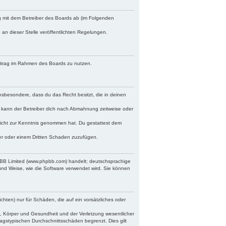
ag mit dem Betreiber des Boards ab (im Folgenden
 an dieser Stelle veröffentlichten Regelungen.
Beitrag im Rahmen des Boards zu nutzen.
 insbesondere, dass du das Recht besitzt, die in deinen
 kann der Betreiber dich nach Abmahnung zeitweise oder
r nicht zur Kenntnis genommen hat. Du gestattest dem
ber oder einem Dritten Schaden zuzufügen.
hpBB Limited (www.phpbb.com) handelt; deutschsprachige
und Weise, wie die Software verwendet wird. Sie können
chten) nur für Schäden, die auf ein vorsätzliches oder
, Körper und Gesundheit und der Verletzung wesentlicher
ragstypischen Durchschnittsschäden begrenzt. Dies gilt