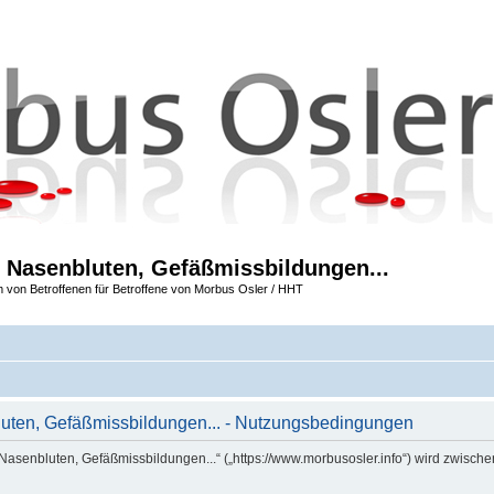
 Nasenbluten, Gefäßmissbildungen...
m von Betroffenen für Betroffene von Morbus Osler / HHT
uten, Gefäßmissbildungen... - Nutzungsbedingungen
Nasenbluten, Gefäßmissbildungen...“ („https://www.morbusosler.info“) wird zwische