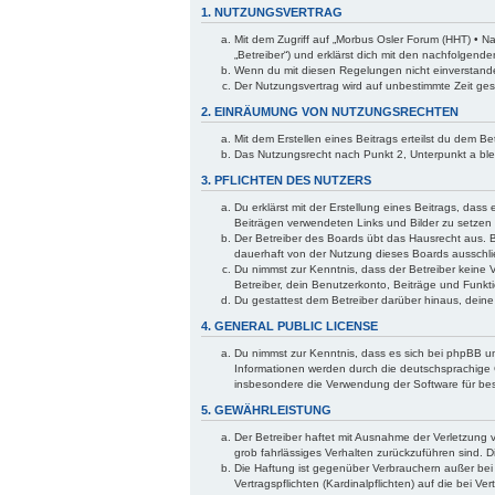
1. NUTZUNGSVERTRAG
Mit dem Zugriff auf „Morbus Osler Forum (HHT) • N
„Betreiber“) und erklärst dich mit den nachfolgen
Wenn du mit diesen Regelungen nicht einverstanden 
Der Nutzungsvertrag wird auf unbestimmte Zeit ges
2. EINRÄUMUNG VON NUTZUNGSRECHTEN
Mit dem Erstellen eines Beitrags erteilst du dem B
Das Nutzungsrecht nach Punkt 2, Unterpunkt a bl
3. PFLICHTEN DES NUTZERS
Du erklärst mit der Erstellung eines Beitrags, dass
Beiträgen verwendeten Links und Bilder zu setzen
Der Betreiber des Boards übt das Hausrecht aus. 
dauerhaft von der Nutzung dieses Boards ausschlie
Du nimmst zur Kenntnis, dass der Betreiber keine V
Betreiber, dein Benutzerkonto, Beiträge und Funkti
Du gestattest dem Betreiber darüber hinaus, dein
4. GENERAL PUBLIC LICENSE
Du nimmst zur Kenntnis, dass es sich bei phpBB um
Informationen werden durch die deutschsprachige 
insbesondere die Verwendung der Software für bes
5. GEWÄHRLEISTUNG
Der Betreiber haftet mit Ausnahme der Verletzung v
grob fahrlässiges Verhalten zurückzuführen sind. 
Die Haftung ist gegenüber Verbrauchern außer bei
Vertragspflichten (Kardinalpflichten) auf die bei 