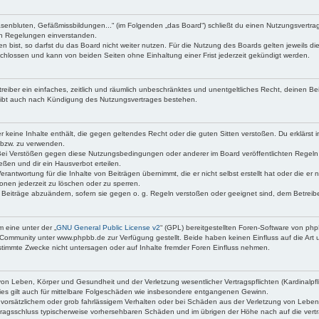
asenbluten, Gefäßmissbildungen...“ (im Folgenden „das Board“) schließt du einen Nutzungsvertr
den Regelungen einverstanden.
bist, so darfst du das Board nicht weiter nutzen. Für die Nutzung des Boards gelten jeweils die
chlossen und kann von beiden Seiten ohne Einhaltung einer Frist jederzeit gekündigt werden.
etreiber ein einfaches, zeitlich und räumlich unbeschränktes und unentgeltliches Recht, deinen 
eibt auch nach Kündigung des Nutzungsvertrages bestehen.
 er keine Inhalte enthält, die gegen geltendes Recht oder die guten Sitten verstoßen. Du erklärst
 bzw. zu verwenden.
Bei Verstößen gegen diese Nutzungsbedingungen oder anderer im Board veröffentlichten Regeln
ßen und dir ein Hausverbot erteilen.
erantwortung für die Inhalte von Beiträgen übernimmt, die er nicht selbst erstellt hat oder die e
onen jederzeit zu löschen oder zu sperren.
e Beiträge abzuändern, sofern sie gegen o. g. Regeln verstoßen oder geeignet sind, dem Betrei
 eine unter der „
GNU General Public License v2
“ (GPL) bereitgestellten Foren-Software von p
Community unter www.phpbb.de zur Verfügung gestellt. Beide haben keinen Einfluss auf die Art 
timmte Zwecke nicht untersagen oder auf Inhalte fremder Foren Einfluss nehmen.
on Leben, Körper und Gesundheit und der Verletzung wesentlicher Vertragspflichten (Kardinalpfli
Dies gilt auch für mittelbare Folgeschäden wie insbesondere entgangenen Gewinn.
 vorsätzlichem oder grob fahrlässigem Verhalten oder bei Schäden aus der Verletzung von Leben
Vertragsschluss typischerweise vorhersehbaren Schäden und im übrigen der Höhe nach auf die vert