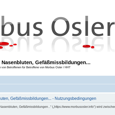
 Nasenbluten, Gefäßmissbildungen...
m von Betroffenen für Betroffene von Morbus Osler / HHT
uten, Gefäßmissbildungen... - Nutzungsbedingungen
Nasenbluten, Gefäßmissbildungen...“ („https://www.morbusosler.info“) wird zwische