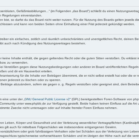
asenbluten, Gefäßmissbildungen...“ (im Folgenden „das Board“) schließt du einen Nutzungsvertr
den Regelungen einverstanden.
bist, so darfst du das Board nicht weiter nutzen. Für die Nutzung des Boards gelten jeweils die
chlossen und kann von beiden Seiten ohne Einhaltung einer Frist jederzeit gekündigt werden.
etreiber ein einfaches, zeitlich und räumlich unbeschränktes und unentgeltliches Recht, deinen 
eibt auch nach Kündigung des Nutzungsvertrages bestehen.
 er keine Inhalte enthält, die gegen geltendes Recht oder die guten Sitten verstoßen. Du erklärst
 bzw. zu verwenden.
Bei Verstößen gegen diese Nutzungsbedingungen oder anderer im Board veröffentlichten Regeln
ßen und dir ein Hausverbot erteilen.
erantwortung für die Inhalte von Beiträgen übernimmt, die er nicht selbst erstellt hat oder die e
onen jederzeit zu löschen oder zu sperren.
e Beiträge abzuändern, sofern sie gegen o. g. Regeln verstoßen oder geeignet sind, dem Betrei
 eine unter der „
GNU General Public License v2
“ (GPL) bereitgestellten Foren-Software von p
Community unter www.phpbb.de zur Verfügung gestellt. Beide haben keinen Einfluss auf die Art 
timmte Zwecke nicht untersagen oder auf Inhalte fremder Foren Einfluss nehmen.
on Leben, Körper und Gesundheit und der Verletzung wesentlicher Vertragspflichten (Kardinalpfli
Dies gilt auch für mittelbare Folgeschäden wie insbesondere entgangenen Gewinn.
 vorsätzlichem oder grob fahrlässigem Verhalten oder bei Schäden aus der Verletzung von Leben
Vertragsschluss typischerweise vorhersehbaren Schäden und im übrigen der Höhe nach auf die vert