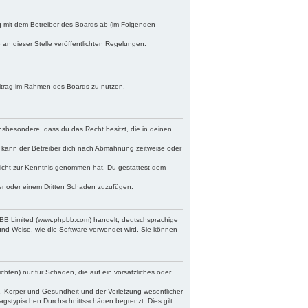
ag mit dem Betreiber des Boards ab (im Folgenden
 an dieser Stelle veröffentlichten Regelungen.
Beitrag im Rahmen des Boards zu nutzen.
 insbesondere, dass du das Recht besitzt, die in deinen
 kann der Betreiber dich nach Abmahnung zeitweise oder
r nicht zur Kenntnis genommen hat. Du gestattest dem
ber oder einem Dritten Schaden zuzufügen.
hpBB Limited (www.phpbb.com) handelt; deutschsprachige
und Weise, wie die Software verwendet wird. Sie können
chten) nur für Schäden, die auf ein vorsätzliches oder
, Körper und Gesundheit und der Verletzung wesentlicher
ragstypischen Durchschnittsschäden begrenzt. Dies gilt