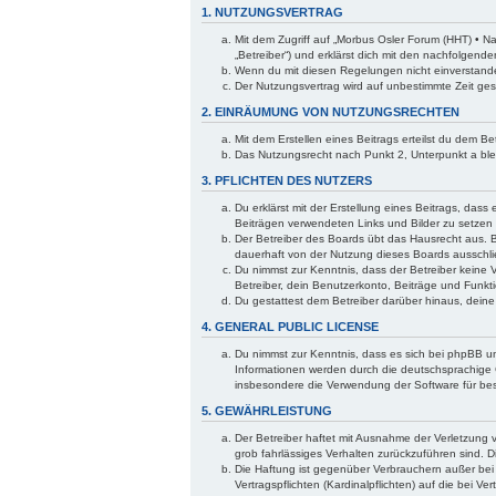
1. NUTZUNGSVERTRAG
Mit dem Zugriff auf „Morbus Osler Forum (HHT) • N
„Betreiber“) und erklärst dich mit den nachfolgen
Wenn du mit diesen Regelungen nicht einverstanden 
Der Nutzungsvertrag wird auf unbestimmte Zeit ges
2. EINRÄUMUNG VON NUTZUNGSRECHTEN
Mit dem Erstellen eines Beitrags erteilst du dem B
Das Nutzungsrecht nach Punkt 2, Unterpunkt a bl
3. PFLICHTEN DES NUTZERS
Du erklärst mit der Erstellung eines Beitrags, dass
Beiträgen verwendeten Links und Bilder zu setzen
Der Betreiber des Boards übt das Hausrecht aus. 
dauerhaft von der Nutzung dieses Boards ausschlie
Du nimmst zur Kenntnis, dass der Betreiber keine V
Betreiber, dein Benutzerkonto, Beiträge und Funkti
Du gestattest dem Betreiber darüber hinaus, dein
4. GENERAL PUBLIC LICENSE
Du nimmst zur Kenntnis, dass es sich bei phpBB um
Informationen werden durch die deutschsprachige 
insbesondere die Verwendung der Software für bes
5. GEWÄHRLEISTUNG
Der Betreiber haftet mit Ausnahme der Verletzung v
grob fahrlässiges Verhalten zurückzuführen sind. 
Die Haftung ist gegenüber Verbrauchern außer bei
Vertragspflichten (Kardinalpflichten) auf die bei 