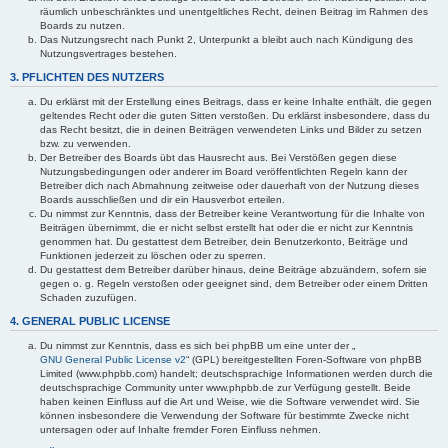
räumlich unbeschränktes und unentgeltliches Recht, deinen Beitrag im Rahmen des
Boards zu nutzen.
Das Nutzungsrecht nach Punkt 2, Unterpunkt a bleibt auch nach Kündigung des
Nutzungsvertrages bestehen.
3. PFLICHTEN DES NUTZERS
Du erklärst mit der Erstellung eines Beitrags, dass er keine Inhalte enthält, die gegen
geltendes Recht oder die guten Sitten verstoßen. Du erklärst insbesondere, dass du
das Recht besitzt, die in deinen Beiträgen verwendeten Links und Bilder zu setzen
bzw. zu verwenden.
Der Betreiber des Boards übt das Hausrecht aus. Bei Verstößen gegen diese
Nutzungsbedingungen oder anderer im Board veröffentlichten Regeln kann der
Betreiber dich nach Abmahnung zeitweise oder dauerhaft von der Nutzung dieses
Boards ausschließen und dir ein Hausverbot erteilen.
Du nimmst zur Kenntnis, dass der Betreiber keine Verantwortung für die Inhalte von
Beiträgen übernimmt, die er nicht selbst erstellt hat oder die er nicht zur Kenntnis
genommen hat. Du gestattest dem Betreiber, dein Benutzerkonto, Beiträge und
Funktionen jederzeit zu löschen oder zu sperren.
Du gestattest dem Betreiber darüber hinaus, deine Beiträge abzuändern, sofern sie
gegen o. g. Regeln verstoßen oder geeignet sind, dem Betreiber oder einem Dritten
Schaden zuzufügen.
4. GENERAL PUBLIC LICENSE
Du nimmst zur Kenntnis, dass es sich bei phpBB um eine unter der „
GNU General Public License v2
“ (GPL) bereitgestellten Foren-Software von phpBB
Limited (www.phpbb.com) handelt; deutschsprachige Informationen werden durch die
deutschsprachige Community unter www.phpbb.de zur Verfügung gestellt. Beide
haben keinen Einfluss auf die Art und Weise, wie die Software verwendet wird. Sie
können insbesondere die Verwendung der Software für bestimmte Zwecke nicht
untersagen oder auf Inhalte fremder Foren Einfluss nehmen.