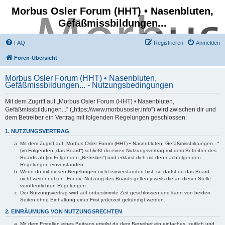
Morbus Osler Forum (HHT) • Nasenbluten,
Gefäßmissbildungen...
FAQ
Registrieren
Anmelden
Foren-Übersicht
Morbus Osler Forum (HHT) • Nasenbluten,
Gefäßmissbildungen... - Nutzungsbedingungen
Mit dem Zugriff auf „Morbus Osler Forum (HHT) • Nasenbluten,
Gefäßmissbildungen...“ („https://www.morbusosler.info“) wird zwischen dir und
dem Betreiber ein Vertrag mit folgenden Regelungen geschlossen:
1. NUTZUNGSVERTRAG
Mit dem Zugriff auf „Morbus Osler Forum (HHT) • Nasenbluten, Gefäßmissbildungen...“
(im Folgenden „das Board“) schließt du einen Nutzungsvertrag mit dem Betreiber des
Boards ab (im Folgenden „Betreiber“) und erklärst dich mit den nachfolgenden
Regelungen einverstanden.
Wenn du mit diesen Regelungen nicht einverstanden bist, so darfst du das Board
nicht weiter nutzen. Für die Nutzung des Boards gelten jeweils die an dieser Stelle
veröffentlichten Regelungen.
Der Nutzungsvertrag wird auf unbestimmte Zeit geschlossen und kann von beiden
Seiten ohne Einhaltung einer Frist jederzeit gekündigt werden.
2. EINRÄUMUNG VON NUTZUNGSRECHTEN
Mit dem Erstellen eines Beitrags erteilst du dem Betreiber ein einfaches, zeitlich und