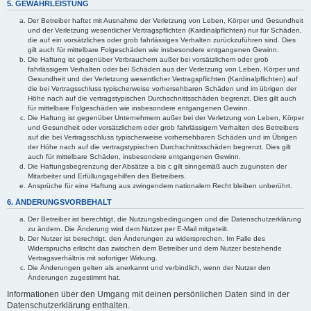
5. GEWÄHRLEISTUNG
Der Betreiber haftet mit Ausnahme der Verletzung von Leben, Körper und Gesundheit
und der Verletzung wesentlicher Vertragspflichten (Kardinalpflichten) nur für Schäden,
die auf ein vorsätzliches oder grob fahrlässiges Verhalten zurückzuführen sind. Dies
gilt auch für mittelbare Folgeschäden wie insbesondere entgangenen Gewinn.
Die Haftung ist gegenüber Verbrauchern außer bei vorsätzlichem oder grob
fahrlässigem Verhalten oder bei Schäden aus der Verletzung von Leben, Körper und
Gesundheit und der Verletzung wesentlicher Vertragspflichten (Kardinalpflichten) auf
die bei Vertragsschluss typischerweise vorhersehbaren Schäden und im übrigen der
Höhe nach auf die vertragstypischen Durchschnittsschäden begrenzt. Dies gilt auch
für mittelbare Folgeschäden wie insbesondere entgangenen Gewinn.
Die Haftung ist gegenüber Unternehmern außer bei der Verletzung von Leben, Körper
und Gesundheit oder vorsätzlichem oder grob fahrlässigem Verhalten des Betreibers
auf die bei Vertragsschluss typischerweise vorhersehbaren Schäden und im Übrigen
der Höhe nach auf die vertragstypischen Durchschnittsschäden begrenzt. Dies gilt
auch für mittelbare Schäden, insbesondere entgangenen Gewinn.
Die Haftungsbegrenzung der Absätze a bis c gilt sinngemäß auch zugunsten der
Mitarbeiter und Erfüllungsgehilfen des Betreibers.
Ansprüche für eine Haftung aus zwingendem nationalem Recht bleiben unberührt.
6. ÄNDERUNGSVORBEHALT
Der Betreiber ist berechtigt, die Nutzungsbedingungen und die Datenschutzerklärung
zu ändern. Die Änderung wird dem Nutzer per E-Mail mitgeteilt.
Der Nutzer ist berechtigt, den Änderungen zu widersprechen. Im Falle des
Widerspruchs erlischt das zwischen dem Betreiber und dem Nutzer bestehende
Vertragsverhältnis mit sofortiger Wirkung.
Die Änderungen gelten als anerkannt und verbindlich, wenn der Nutzer den
Änderungen zugestimmt hat.
Informationen über den Umgang mit deinen persönlichen Daten sind in der
Datenschutzerklärung enthalten.