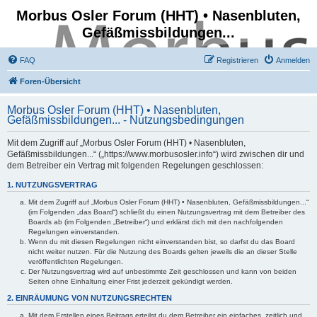
Morbus Osler Forum (HHT) • Nasenbluten,
Gefäßmissbildungen...
FAQ
Registrieren
Anmelden
Foren-Übersicht
Morbus Osler Forum (HHT) • Nasenbluten,
Gefäßmissbildungen... - Nutzungsbedingungen
Mit dem Zugriff auf „Morbus Osler Forum (HHT) • Nasenbluten,
Gefäßmissbildungen...“ („https://www.morbusosler.info“) wird zwischen dir und
dem Betreiber ein Vertrag mit folgenden Regelungen geschlossen:
1. NUTZUNGSVERTRAG
Mit dem Zugriff auf „Morbus Osler Forum (HHT) • Nasenbluten, Gefäßmissbildungen...“
(im Folgenden „das Board“) schließt du einen Nutzungsvertrag mit dem Betreiber des
Boards ab (im Folgenden „Betreiber“) und erklärst dich mit den nachfolgenden
Regelungen einverstanden.
Wenn du mit diesen Regelungen nicht einverstanden bist, so darfst du das Board
nicht weiter nutzen. Für die Nutzung des Boards gelten jeweils die an dieser Stelle
veröffentlichten Regelungen.
Der Nutzungsvertrag wird auf unbestimmte Zeit geschlossen und kann von beiden
Seiten ohne Einhaltung einer Frist jederzeit gekündigt werden.
2. EINRÄUMUNG VON NUTZUNGSRECHTEN
Mit dem Erstellen eines Beitrags erteilst du dem Betreiber ein einfaches, zeitlich und