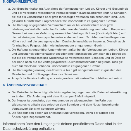
5. GEWÄHRLEISTUNG
Der Betreiber haftet mit Ausnahme der Verletzung von Leben, Körper und Gesundheit
und der Verletzung wesentlicher Vertragspflichten (Kardinalpflichten) nur für Schäden,
die auf ein vorsätzliches oder grob fahrlässiges Verhalten zurückzuführen sind. Dies
gilt auch für mittelbare Folgeschäden wie insbesondere entgangenen Gewinn.
Die Haftung ist gegenüber Verbrauchern außer bei vorsätzlichem oder grob
fahrlässigem Verhalten oder bei Schäden aus der Verletzung von Leben, Körper und
Gesundheit und der Verletzung wesentlicher Vertragspflichten (Kardinalpflichten) auf
die bei Vertragsschluss typischerweise vorhersehbaren Schäden und im übrigen der
Höhe nach auf die vertragstypischen Durchschnittsschäden begrenzt. Dies gilt auch
für mittelbare Folgeschäden wie insbesondere entgangenen Gewinn.
Die Haftung ist gegenüber Unternehmern außer bei der Verletzung von Leben, Körper
und Gesundheit oder vorsätzlichem oder grob fahrlässigem Verhalten des Betreibers
auf die bei Vertragsschluss typischerweise vorhersehbaren Schäden und im Übrigen
der Höhe nach auf die vertragstypischen Durchschnittsschäden begrenzt. Dies gilt
auch für mittelbare Schäden, insbesondere entgangenen Gewinn.
Die Haftungsbegrenzung der Absätze a bis c gilt sinngemäß auch zugunsten der
Mitarbeiter und Erfüllungsgehilfen des Betreibers.
Ansprüche für eine Haftung aus zwingendem nationalem Recht bleiben unberührt.
6. ÄNDERUNGSVORBEHALT
Der Betreiber ist berechtigt, die Nutzungsbedingungen und die Datenschutzerklärung
zu ändern. Die Änderung wird dem Nutzer per E-Mail mitgeteilt.
Der Nutzer ist berechtigt, den Änderungen zu widersprechen. Im Falle des
Widerspruchs erlischt das zwischen dem Betreiber und dem Nutzer bestehende
Vertragsverhältnis mit sofortiger Wirkung.
Die Änderungen gelten als anerkannt und verbindlich, wenn der Nutzer den
Änderungen zugestimmt hat.
Informationen über den Umgang mit deinen persönlichen Daten sind in der
Datenschutzerklärung enthalten.