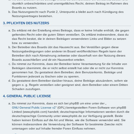
räumlich unbeschränktes und unentgeltliches Recht, deinen Beitrag im Rahmen des
Boards zu nutzen.
Das Nutzungsrecht nach Punkt 2, Unterpunkt a bleibt auch nach Kündigung des
Nutzungsvertrages bestehen.
3. PFLICHTEN DES NUTZERS
Du erklärst mit der Erstellung eines Beitrags, dass er keine Inhalte enthält, die gegen
geltendes Recht oder die guten Sitten verstoßen. Du erklärst insbesondere, dass du
das Recht besitzt, die in deinen Beiträgen verwendeten Links und Bilder zu setzen
bzw. zu verwenden.
Der Betreiber des Boards übt das Hausrecht aus. Bei Verstößen gegen diese
Nutzungsbedingungen oder anderer im Board veröffentlichten Regeln kann der
Betreiber dich nach Abmahnung zeitweise oder dauerhaft von der Nutzung dieses
Boards ausschließen und dir ein Hausverbot erteilen.
Du nimmst zur Kenntnis, dass der Betreiber keine Verantwortung für die Inhalte von
Beiträgen übernimmt, die er nicht selbst erstellt hat oder die er nicht zur Kenntnis
genommen hat. Du gestattest dem Betreiber, dein Benutzerkonto, Beiträge und
Funktionen jederzeit zu löschen oder zu sperren.
Du gestattest dem Betreiber darüber hinaus, deine Beiträge abzuändern, sofern sie
gegen o. g. Regeln verstoßen oder geeignet sind, dem Betreiber oder einem Dritten
Schaden zuzufügen.
4. GENERAL PUBLIC LICENSE
Du nimmst zur Kenntnis, dass es sich bei phpBB um eine unter der „
GNU General Public License v2
“ (GPL) bereitgestellten Foren-Software von phpBB
Limited (www.phpbb.com) handelt; deutschsprachige Informationen werden durch die
deutschsprachige Community unter www.phpbb.de zur Verfügung gestellt. Beide
haben keinen Einfluss auf die Art und Weise, wie die Software verwendet wird. Sie
können insbesondere die Verwendung der Software für bestimmte Zwecke nicht
untersagen oder auf Inhalte fremder Foren Einfluss nehmen.