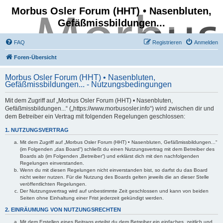
Morbus Osler Forum (HHT) • Nasenbluten,
Gefäßmissbildungen...
FAQ
Registrieren
Anmelden
Foren-Übersicht
Morbus Osler Forum (HHT) • Nasenbluten,
Gefäßmissbildungen... - Nutzungsbedingungen
Mit dem Zugriff auf „Morbus Osler Forum (HHT) • Nasenbluten,
Gefäßmissbildungen...“ („https://www.morbusosler.info“) wird zwischen dir und
dem Betreiber ein Vertrag mit folgenden Regelungen geschlossen:
1. NUTZUNGSVERTRAG
Mit dem Zugriff auf „Morbus Osler Forum (HHT) • Nasenbluten, Gefäßmissbildungen...“
(im Folgenden „das Board“) schließt du einen Nutzungsvertrag mit dem Betreiber des
Boards ab (im Folgenden „Betreiber“) und erklärst dich mit den nachfolgenden
Regelungen einverstanden.
Wenn du mit diesen Regelungen nicht einverstanden bist, so darfst du das Board
nicht weiter nutzen. Für die Nutzung des Boards gelten jeweils die an dieser Stelle
veröffentlichten Regelungen.
Der Nutzungsvertrag wird auf unbestimmte Zeit geschlossen und kann von beiden
Seiten ohne Einhaltung einer Frist jederzeit gekündigt werden.
2. EINRÄUMUNG VON NUTZUNGSRECHTEN
Mit dem Erstellen eines Beitrags erteilst du dem Betreiber ein einfaches, zeitlich und