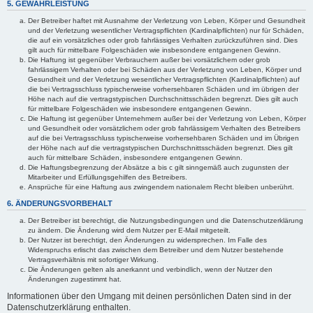
5. GEWÄHRLEISTUNG
Der Betreiber haftet mit Ausnahme der Verletzung von Leben, Körper und Gesundheit
und der Verletzung wesentlicher Vertragspflichten (Kardinalpflichten) nur für Schäden,
die auf ein vorsätzliches oder grob fahrlässiges Verhalten zurückzuführen sind. Dies
gilt auch für mittelbare Folgeschäden wie insbesondere entgangenen Gewinn.
Die Haftung ist gegenüber Verbrauchern außer bei vorsätzlichem oder grob
fahrlässigem Verhalten oder bei Schäden aus der Verletzung von Leben, Körper und
Gesundheit und der Verletzung wesentlicher Vertragspflichten (Kardinalpflichten) auf
die bei Vertragsschluss typischerweise vorhersehbaren Schäden und im übrigen der
Höhe nach auf die vertragstypischen Durchschnittsschäden begrenzt. Dies gilt auch
für mittelbare Folgeschäden wie insbesondere entgangenen Gewinn.
Die Haftung ist gegenüber Unternehmern außer bei der Verletzung von Leben, Körper
und Gesundheit oder vorsätzlichem oder grob fahrlässigem Verhalten des Betreibers
auf die bei Vertragsschluss typischerweise vorhersehbaren Schäden und im Übrigen
der Höhe nach auf die vertragstypischen Durchschnittsschäden begrenzt. Dies gilt
auch für mittelbare Schäden, insbesondere entgangenen Gewinn.
Die Haftungsbegrenzung der Absätze a bis c gilt sinngemäß auch zugunsten der
Mitarbeiter und Erfüllungsgehilfen des Betreibers.
Ansprüche für eine Haftung aus zwingendem nationalem Recht bleiben unberührt.
6. ÄNDERUNGSVORBEHALT
Der Betreiber ist berechtigt, die Nutzungsbedingungen und die Datenschutzerklärung
zu ändern. Die Änderung wird dem Nutzer per E-Mail mitgeteilt.
Der Nutzer ist berechtigt, den Änderungen zu widersprechen. Im Falle des
Widerspruchs erlischt das zwischen dem Betreiber und dem Nutzer bestehende
Vertragsverhältnis mit sofortiger Wirkung.
Die Änderungen gelten als anerkannt und verbindlich, wenn der Nutzer den
Änderungen zugestimmt hat.
Informationen über den Umgang mit deinen persönlichen Daten sind in der
Datenschutzerklärung enthalten.