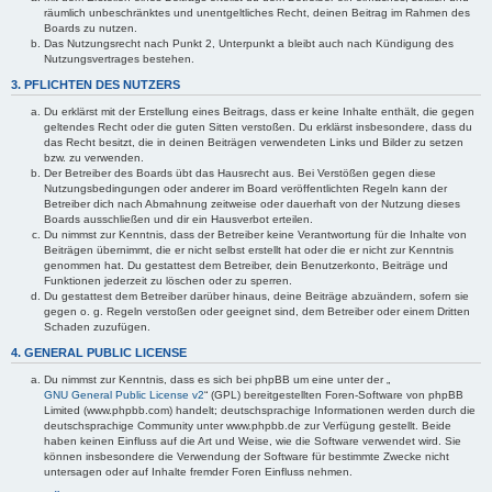
räumlich unbeschränktes und unentgeltliches Recht, deinen Beitrag im Rahmen des
Boards zu nutzen.
Das Nutzungsrecht nach Punkt 2, Unterpunkt a bleibt auch nach Kündigung des
Nutzungsvertrages bestehen.
3. PFLICHTEN DES NUTZERS
Du erklärst mit der Erstellung eines Beitrags, dass er keine Inhalte enthält, die gegen
geltendes Recht oder die guten Sitten verstoßen. Du erklärst insbesondere, dass du
das Recht besitzt, die in deinen Beiträgen verwendeten Links und Bilder zu setzen
bzw. zu verwenden.
Der Betreiber des Boards übt das Hausrecht aus. Bei Verstößen gegen diese
Nutzungsbedingungen oder anderer im Board veröffentlichten Regeln kann der
Betreiber dich nach Abmahnung zeitweise oder dauerhaft von der Nutzung dieses
Boards ausschließen und dir ein Hausverbot erteilen.
Du nimmst zur Kenntnis, dass der Betreiber keine Verantwortung für die Inhalte von
Beiträgen übernimmt, die er nicht selbst erstellt hat oder die er nicht zur Kenntnis
genommen hat. Du gestattest dem Betreiber, dein Benutzerkonto, Beiträge und
Funktionen jederzeit zu löschen oder zu sperren.
Du gestattest dem Betreiber darüber hinaus, deine Beiträge abzuändern, sofern sie
gegen o. g. Regeln verstoßen oder geeignet sind, dem Betreiber oder einem Dritten
Schaden zuzufügen.
4. GENERAL PUBLIC LICENSE
Du nimmst zur Kenntnis, dass es sich bei phpBB um eine unter der „
GNU General Public License v2
“ (GPL) bereitgestellten Foren-Software von phpBB
Limited (www.phpbb.com) handelt; deutschsprachige Informationen werden durch die
deutschsprachige Community unter www.phpbb.de zur Verfügung gestellt. Beide
haben keinen Einfluss auf die Art und Weise, wie die Software verwendet wird. Sie
können insbesondere die Verwendung der Software für bestimmte Zwecke nicht
untersagen oder auf Inhalte fremder Foren Einfluss nehmen.