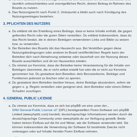
räumlich unbeschränktes und unentgeltliches Recht, deinen Beitrag im Rahmen des
Boards zu nutzen.
Das Nutzungsrecht nach Punkt 2, Unterpunkt a bleibt auch nach Kündigung des
Nutzungsvertrages bestehen.
3. PFLICHTEN DES NUTZERS
Du erklärst mit der Erstellung eines Beitrags, dass er keine Inhalte enthält, die gegen
geltendes Recht oder die guten Sitten verstoßen. Du erklärst insbesondere, dass du
das Recht besitzt, die in deinen Beiträgen verwendeten Links und Bilder zu setzen
bzw. zu verwenden.
Der Betreiber des Boards übt das Hausrecht aus. Bei Verstößen gegen diese
Nutzungsbedingungen oder anderer im Board veröffentlichten Regeln kann der
Betreiber dich nach Abmahnung zeitweise oder dauerhaft von der Nutzung dieses
Boards ausschließen und dir ein Hausverbot erteilen.
Du nimmst zur Kenntnis, dass der Betreiber keine Verantwortung für die Inhalte von
Beiträgen übernimmt, die er nicht selbst erstellt hat oder die er nicht zur Kenntnis
genommen hat. Du gestattest dem Betreiber, dein Benutzerkonto, Beiträge und
Funktionen jederzeit zu löschen oder zu sperren.
Du gestattest dem Betreiber darüber hinaus, deine Beiträge abzuändern, sofern sie
gegen o. g. Regeln verstoßen oder geeignet sind, dem Betreiber oder einem Dritten
Schaden zuzufügen.
4. GENERAL PUBLIC LICENSE
Du nimmst zur Kenntnis, dass es sich bei phpBB um eine unter der „
GNU General Public License v2
“ (GPL) bereitgestellten Foren-Software von phpBB
Limited (www.phpbb.com) handelt; deutschsprachige Informationen werden durch die
deutschsprachige Community unter www.phpbb.de zur Verfügung gestellt. Beide
haben keinen Einfluss auf die Art und Weise, wie die Software verwendet wird. Sie
können insbesondere die Verwendung der Software für bestimmte Zwecke nicht
untersagen oder auf Inhalte fremder Foren Einfluss nehmen.