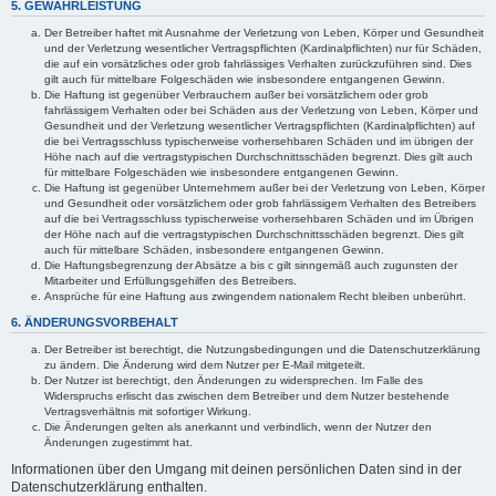
5. GEWÄHRLEISTUNG
Der Betreiber haftet mit Ausnahme der Verletzung von Leben, Körper und Gesundheit
und der Verletzung wesentlicher Vertragspflichten (Kardinalpflichten) nur für Schäden,
die auf ein vorsätzliches oder grob fahrlässiges Verhalten zurückzuführen sind. Dies
gilt auch für mittelbare Folgeschäden wie insbesondere entgangenen Gewinn.
Die Haftung ist gegenüber Verbrauchern außer bei vorsätzlichem oder grob
fahrlässigem Verhalten oder bei Schäden aus der Verletzung von Leben, Körper und
Gesundheit und der Verletzung wesentlicher Vertragspflichten (Kardinalpflichten) auf
die bei Vertragsschluss typischerweise vorhersehbaren Schäden und im übrigen der
Höhe nach auf die vertragstypischen Durchschnittsschäden begrenzt. Dies gilt auch
für mittelbare Folgeschäden wie insbesondere entgangenen Gewinn.
Die Haftung ist gegenüber Unternehmern außer bei der Verletzung von Leben, Körper
und Gesundheit oder vorsätzlichem oder grob fahrlässigem Verhalten des Betreibers
auf die bei Vertragsschluss typischerweise vorhersehbaren Schäden und im Übrigen
der Höhe nach auf die vertragstypischen Durchschnittsschäden begrenzt. Dies gilt
auch für mittelbare Schäden, insbesondere entgangenen Gewinn.
Die Haftungsbegrenzung der Absätze a bis c gilt sinngemäß auch zugunsten der
Mitarbeiter und Erfüllungsgehilfen des Betreibers.
Ansprüche für eine Haftung aus zwingendem nationalem Recht bleiben unberührt.
6. ÄNDERUNGSVORBEHALT
Der Betreiber ist berechtigt, die Nutzungsbedingungen und die Datenschutzerklärung
zu ändern. Die Änderung wird dem Nutzer per E-Mail mitgeteilt.
Der Nutzer ist berechtigt, den Änderungen zu widersprechen. Im Falle des
Widerspruchs erlischt das zwischen dem Betreiber und dem Nutzer bestehende
Vertragsverhältnis mit sofortiger Wirkung.
Die Änderungen gelten als anerkannt und verbindlich, wenn der Nutzer den
Änderungen zugestimmt hat.
Informationen über den Umgang mit deinen persönlichen Daten sind in der
Datenschutzerklärung enthalten.