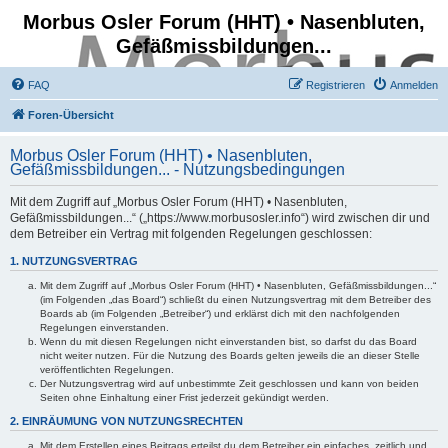
Morbus Osler Forum (HHT) • Nasenbluten,
Gefäßmissbildungen...
FAQ
Registrieren
Anmelden
Foren-Übersicht
Morbus Osler Forum (HHT) • Nasenbluten,
Gefäßmissbildungen... - Nutzungsbedingungen
Mit dem Zugriff auf „Morbus Osler Forum (HHT) • Nasenbluten,
Gefäßmissbildungen...“ („https://www.morbusosler.info“) wird zwischen dir und
dem Betreiber ein Vertrag mit folgenden Regelungen geschlossen:
1. NUTZUNGSVERTRAG
Mit dem Zugriff auf „Morbus Osler Forum (HHT) • Nasenbluten, Gefäßmissbildungen...“
(im Folgenden „das Board“) schließt du einen Nutzungsvertrag mit dem Betreiber des
Boards ab (im Folgenden „Betreiber“) und erklärst dich mit den nachfolgenden
Regelungen einverstanden.
Wenn du mit diesen Regelungen nicht einverstanden bist, so darfst du das Board
nicht weiter nutzen. Für die Nutzung des Boards gelten jeweils die an dieser Stelle
veröffentlichten Regelungen.
Der Nutzungsvertrag wird auf unbestimmte Zeit geschlossen und kann von beiden
Seiten ohne Einhaltung einer Frist jederzeit gekündigt werden.
2. EINRÄUMUNG VON NUTZUNGSRECHTEN
Mit dem Erstellen eines Beitrags erteilst du dem Betreiber ein einfaches, zeitlich und