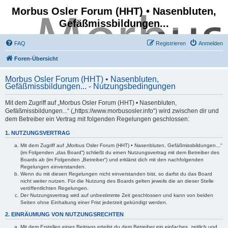
Morbus Osler Forum (HHT) • Nasenbluten,
Gefäßmissbildungen...
FAQ
Registrieren
Anmelden
Foren-Übersicht
Morbus Osler Forum (HHT) • Nasenbluten,
Gefäßmissbildungen... - Nutzungsbedingungen
Mit dem Zugriff auf „Morbus Osler Forum (HHT) • Nasenbluten,
Gefäßmissbildungen...“ („https://www.morbusosler.info“) wird zwischen dir und
dem Betreiber ein Vertrag mit folgenden Regelungen geschlossen:
1. NUTZUNGSVERTRAG
Mit dem Zugriff auf „Morbus Osler Forum (HHT) • Nasenbluten, Gefäßmissbildungen...“
(im Folgenden „das Board“) schließt du einen Nutzungsvertrag mit dem Betreiber des
Boards ab (im Folgenden „Betreiber“) und erklärst dich mit den nachfolgenden
Regelungen einverstanden.
Wenn du mit diesen Regelungen nicht einverstanden bist, so darfst du das Board
nicht weiter nutzen. Für die Nutzung des Boards gelten jeweils die an dieser Stelle
veröffentlichten Regelungen.
Der Nutzungsvertrag wird auf unbestimmte Zeit geschlossen und kann von beiden
Seiten ohne Einhaltung einer Frist jederzeit gekündigt werden.
2. EINRÄUMUNG VON NUTZUNGSRECHTEN
Mit dem Erstellen eines Beitrags erteilst du dem Betreiber ein einfaches, zeitlich und