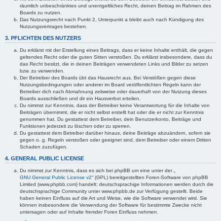
räumlich unbeschränktes und unentgeltliches Recht, deinen Beitrag im Rahmen des
Boards zu nutzen.
Das Nutzungsrecht nach Punkt 2, Unterpunkt a bleibt auch nach Kündigung des
Nutzungsvertrages bestehen.
3. PFLICHTEN DES NUTZERS
Du erklärst mit der Erstellung eines Beitrags, dass er keine Inhalte enthält, die gegen
geltendes Recht oder die guten Sitten verstoßen. Du erklärst insbesondere, dass du
das Recht besitzt, die in deinen Beiträgen verwendeten Links und Bilder zu setzen
bzw. zu verwenden.
Der Betreiber des Boards übt das Hausrecht aus. Bei Verstößen gegen diese
Nutzungsbedingungen oder anderer im Board veröffentlichten Regeln kann der
Betreiber dich nach Abmahnung zeitweise oder dauerhaft von der Nutzung dieses
Boards ausschließen und dir ein Hausverbot erteilen.
Du nimmst zur Kenntnis, dass der Betreiber keine Verantwortung für die Inhalte von
Beiträgen übernimmt, die er nicht selbst erstellt hat oder die er nicht zur Kenntnis
genommen hat. Du gestattest dem Betreiber, dein Benutzerkonto, Beiträge und
Funktionen jederzeit zu löschen oder zu sperren.
Du gestattest dem Betreiber darüber hinaus, deine Beiträge abzuändern, sofern sie
gegen o. g. Regeln verstoßen oder geeignet sind, dem Betreiber oder einem Dritten
Schaden zuzufügen.
4. GENERAL PUBLIC LICENSE
Du nimmst zur Kenntnis, dass es sich bei phpBB um eine unter der „
GNU General Public License v2
“ (GPL) bereitgestellten Foren-Software von phpBB
Limited (www.phpbb.com) handelt; deutschsprachige Informationen werden durch die
deutschsprachige Community unter www.phpbb.de zur Verfügung gestellt. Beide
haben keinen Einfluss auf die Art und Weise, wie die Software verwendet wird. Sie
können insbesondere die Verwendung der Software für bestimmte Zwecke nicht
untersagen oder auf Inhalte fremder Foren Einfluss nehmen.