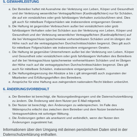
5. GEWÄHRLEISTUNG
Der Betreiber haftet mit Ausnahme der Verletzung von Leben, Körper und Gesundheit
und der Verletzung wesentlicher Vertragspflichten (Kardinalpflichten) nur für Schäden,
die auf ein vorsätzliches oder grob fahrlässiges Verhalten zurückzuführen sind. Dies
gilt auch für mittelbare Folgeschäden wie insbesondere entgangenen Gewinn.
Die Haftung ist gegenüber Verbrauchern außer bei vorsätzlichem oder grob
fahrlässigem Verhalten oder bei Schäden aus der Verletzung von Leben, Körper und
Gesundheit und der Verletzung wesentlicher Vertragspflichten (Kardinalpflichten) auf
die bei Vertragsschluss typischerweise vorhersehbaren Schäden und im übrigen der
Höhe nach auf die vertragstypischen Durchschnittsschäden begrenzt. Dies gilt auch
für mittelbare Folgeschäden wie insbesondere entgangenen Gewinn.
Die Haftung ist gegenüber Unternehmern außer bei der Verletzung von Leben, Körper
und Gesundheit oder vorsätzlichem oder grob fahrlässigem Verhalten des Betreibers
auf die bei Vertragsschluss typischerweise vorhersehbaren Schäden und im Übrigen
der Höhe nach auf die vertragstypischen Durchschnittsschäden begrenzt. Dies gilt
auch für mittelbare Schäden, insbesondere entgangenen Gewinn.
Die Haftungsbegrenzung der Absätze a bis c gilt sinngemäß auch zugunsten der
Mitarbeiter und Erfüllungsgehilfen des Betreibers.
Ansprüche für eine Haftung aus zwingendem nationalem Recht bleiben unberührt.
6. ÄNDERUNGSVORBEHALT
Der Betreiber ist berechtigt, die Nutzungsbedingungen und die Datenschutzerklärung
zu ändern. Die Änderung wird dem Nutzer per E-Mail mitgeteilt.
Der Nutzer ist berechtigt, den Änderungen zu widersprechen. Im Falle des
Widerspruchs erlischt das zwischen dem Betreiber und dem Nutzer bestehende
Vertragsverhältnis mit sofortiger Wirkung.
Die Änderungen gelten als anerkannt und verbindlich, wenn der Nutzer den
Änderungen zugestimmt hat.
Informationen über den Umgang mit deinen persönlichen Daten sind in der
Datenschutzerklärung enthalten.