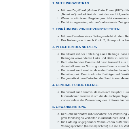
1. NUTZUNGSVERTRAG
Mit dem Zugriff auf „Morbus Osler Forum (HHT) • N
„Betreiber“) und erklärst dich mit den nachfolgen
Wenn du mit diesen Regelungen nicht einverstanden 
Der Nutzungsvertrag wird auf unbestimmte Zeit ges
2. EINRÄUMUNG VON NUTZUNGSRECHTEN
Mit dem Erstellen eines Beitrags erteilst du dem B
Das Nutzungsrecht nach Punkt 2, Unterpunkt a bl
3. PFLICHTEN DES NUTZERS
Du erklärst mit der Erstellung eines Beitrags, dass
Beiträgen verwendeten Links und Bilder zu setzen
Der Betreiber des Boards übt das Hausrecht aus. 
dauerhaft von der Nutzung dieses Boards ausschlie
Du nimmst zur Kenntnis, dass der Betreiber keine V
Betreiber, dein Benutzerkonto, Beiträge und Funkti
Du gestattest dem Betreiber darüber hinaus, dein
4. GENERAL PUBLIC LICENSE
Du nimmst zur Kenntnis, dass es sich bei phpBB um
Informationen werden durch die deutschsprachige 
insbesondere die Verwendung der Software für bes
5. GEWÄHRLEISTUNG
Der Betreiber haftet mit Ausnahme der Verletzung v
grob fahrlässiges Verhalten zurückzuführen sind. 
Die Haftung ist gegenüber Verbrauchern außer bei
Vertragspflichten (Kardinalpflichten) auf die bei 