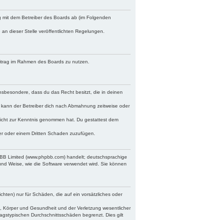
ag mit dem Betreiber des Boards ab (im Folgenden
 an dieser Stelle veröffentlichten Regelungen.
Beitrag im Rahmen des Boards zu nutzen.
 insbesondere, dass du das Recht besitzt, die in deinen
 kann der Betreiber dich nach Abmahnung zeitweise oder
r nicht zur Kenntnis genommen hat. Du gestattest dem
ber oder einem Dritten Schaden zuzufügen.
hpBB Limited (www.phpbb.com) handelt; deutschsprachige
und Weise, wie die Software verwendet wird. Sie können
chten) nur für Schäden, die auf ein vorsätzliches oder
, Körper und Gesundheit und der Verletzung wesentlicher
ragstypischen Durchschnittsschäden begrenzt. Dies gilt