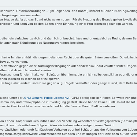
asenbluten, Gefäßmissbildungen...“ (im Folgenden „das Board“) schließt du einen Nutzungsvertr
den Regelungen einverstanden.
bist, so darfst du das Board nicht weiter nutzen. Für die Nutzung des Boards gelten jeweils die
chlossen und kann von beiden Seiten ohne Einhaltung einer Frist jederzeit gekündigt werden.
etreiber ein einfaches, zeitlich und räumlich unbeschränktes und unentgeltliches Recht, deinen 
eibt auch nach Kündigung des Nutzungsvertrages bestehen.
 er keine Inhalte enthält, die gegen geltendes Recht oder die guten Sitten verstoßen. Du erklärst
 bzw. zu verwenden.
Bei Verstößen gegen diese Nutzungsbedingungen oder anderer im Board veröffentlichten Regeln
ßen und dir ein Hausverbot erteilen.
erantwortung für die Inhalte von Beiträgen übernimmt, die er nicht selbst erstellt hat oder die e
onen jederzeit zu löschen oder zu sperren.
e Beiträge abzuändern, sofern sie gegen o. g. Regeln verstoßen oder geeignet sind, dem Betrei
 eine unter der „
GNU General Public License v2
“ (GPL) bereitgestellten Foren-Software von p
Community unter www.phpbb.de zur Verfügung gestellt. Beide haben keinen Einfluss auf die Art 
timmte Zwecke nicht untersagen oder auf Inhalte fremder Foren Einfluss nehmen.
on Leben, Körper und Gesundheit und der Verletzung wesentlicher Vertragspflichten (Kardinalpfli
Dies gilt auch für mittelbare Folgeschäden wie insbesondere entgangenen Gewinn.
 vorsätzlichem oder grob fahrlässigem Verhalten oder bei Schäden aus der Verletzung von Leben
Vertragsschluss typischerweise vorhersehbaren Schäden und im übrigen der Höhe nach auf die vert