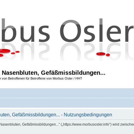
 Nasenbluten, Gefäßmissbildungen...
m von Betroffenen für Betroffene von Morbus Osler / HHT
uten, Gefäßmissbildungen... - Nutzungsbedingungen
Nasenbluten, Gefäßmissbildungen...“ („https://www.morbusosler.info“) wird zwische