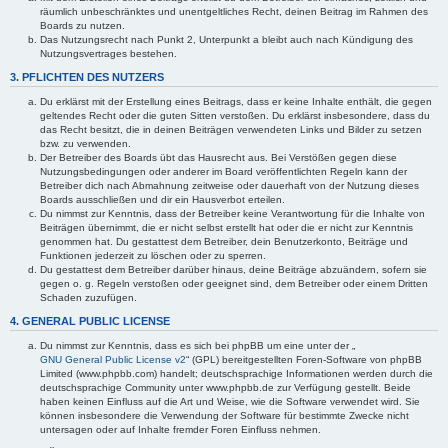
räumlich unbeschränktes und unentgeltliches Recht, deinen Beitrag im Rahmen des
Boards zu nutzen.
Das Nutzungsrecht nach Punkt 2, Unterpunkt a bleibt auch nach Kündigung des
Nutzungsvertrages bestehen.
3. PFLICHTEN DES NUTZERS
Du erklärst mit der Erstellung eines Beitrags, dass er keine Inhalte enthält, die gegen
geltendes Recht oder die guten Sitten verstoßen. Du erklärst insbesondere, dass du
das Recht besitzt, die in deinen Beiträgen verwendeten Links und Bilder zu setzen
bzw. zu verwenden.
Der Betreiber des Boards übt das Hausrecht aus. Bei Verstößen gegen diese
Nutzungsbedingungen oder anderer im Board veröffentlichten Regeln kann der
Betreiber dich nach Abmahnung zeitweise oder dauerhaft von der Nutzung dieses
Boards ausschließen und dir ein Hausverbot erteilen.
Du nimmst zur Kenntnis, dass der Betreiber keine Verantwortung für die Inhalte von
Beiträgen übernimmt, die er nicht selbst erstellt hat oder die er nicht zur Kenntnis
genommen hat. Du gestattest dem Betreiber, dein Benutzerkonto, Beiträge und
Funktionen jederzeit zu löschen oder zu sperren.
Du gestattest dem Betreiber darüber hinaus, deine Beiträge abzuändern, sofern sie
gegen o. g. Regeln verstoßen oder geeignet sind, dem Betreiber oder einem Dritten
Schaden zuzufügen.
4. GENERAL PUBLIC LICENSE
Du nimmst zur Kenntnis, dass es sich bei phpBB um eine unter der „
GNU General Public License v2
“ (GPL) bereitgestellten Foren-Software von phpBB
Limited (www.phpbb.com) handelt; deutschsprachige Informationen werden durch die
deutschsprachige Community unter www.phpbb.de zur Verfügung gestellt. Beide
haben keinen Einfluss auf die Art und Weise, wie die Software verwendet wird. Sie
können insbesondere die Verwendung der Software für bestimmte Zwecke nicht
untersagen oder auf Inhalte fremder Foren Einfluss nehmen.