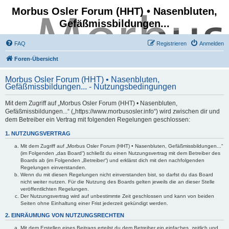
Morbus Osler Forum (HHT) • Nasenbluten,
Gefäßmissbildungen...
FAQ
Registrieren
Anmelden
Foren-Übersicht
Morbus Osler Forum (HHT) • Nasenbluten,
Gefäßmissbildungen... - Nutzungsbedingungen
Mit dem Zugriff auf „Morbus Osler Forum (HHT) • Nasenbluten,
Gefäßmissbildungen...“ („https://www.morbusosler.info“) wird zwischen dir und
dem Betreiber ein Vertrag mit folgenden Regelungen geschlossen:
1. NUTZUNGSVERTRAG
Mit dem Zugriff auf „Morbus Osler Forum (HHT) • Nasenbluten, Gefäßmissbildungen...“
(im Folgenden „das Board“) schließt du einen Nutzungsvertrag mit dem Betreiber des
Boards ab (im Folgenden „Betreiber“) und erklärst dich mit den nachfolgenden
Regelungen einverstanden.
Wenn du mit diesen Regelungen nicht einverstanden bist, so darfst du das Board
nicht weiter nutzen. Für die Nutzung des Boards gelten jeweils die an dieser Stelle
veröffentlichten Regelungen.
Der Nutzungsvertrag wird auf unbestimmte Zeit geschlossen und kann von beiden
Seiten ohne Einhaltung einer Frist jederzeit gekündigt werden.
2. EINRÄUMUNG VON NUTZUNGSRECHTEN
Mit dem Erstellen eines Beitrags erteilst du dem Betreiber ein einfaches, zeitlich und