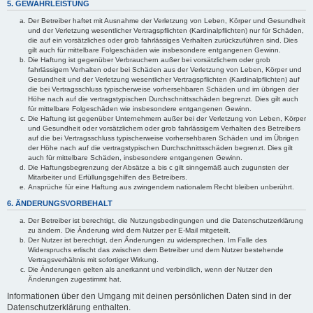
5. GEWÄHRLEISTUNG
Der Betreiber haftet mit Ausnahme der Verletzung von Leben, Körper und Gesundheit
und der Verletzung wesentlicher Vertragspflichten (Kardinalpflichten) nur für Schäden,
die auf ein vorsätzliches oder grob fahrlässiges Verhalten zurückzuführen sind. Dies
gilt auch für mittelbare Folgeschäden wie insbesondere entgangenen Gewinn.
Die Haftung ist gegenüber Verbrauchern außer bei vorsätzlichem oder grob
fahrlässigem Verhalten oder bei Schäden aus der Verletzung von Leben, Körper und
Gesundheit und der Verletzung wesentlicher Vertragspflichten (Kardinalpflichten) auf
die bei Vertragsschluss typischerweise vorhersehbaren Schäden und im übrigen der
Höhe nach auf die vertragstypischen Durchschnittsschäden begrenzt. Dies gilt auch
für mittelbare Folgeschäden wie insbesondere entgangenen Gewinn.
Die Haftung ist gegenüber Unternehmern außer bei der Verletzung von Leben, Körper
und Gesundheit oder vorsätzlichem oder grob fahrlässigem Verhalten des Betreibers
auf die bei Vertragsschluss typischerweise vorhersehbaren Schäden und im Übrigen
der Höhe nach auf die vertragstypischen Durchschnittsschäden begrenzt. Dies gilt
auch für mittelbare Schäden, insbesondere entgangenen Gewinn.
Die Haftungsbegrenzung der Absätze a bis c gilt sinngemäß auch zugunsten der
Mitarbeiter und Erfüllungsgehilfen des Betreibers.
Ansprüche für eine Haftung aus zwingendem nationalem Recht bleiben unberührt.
6. ÄNDERUNGSVORBEHALT
Der Betreiber ist berechtigt, die Nutzungsbedingungen und die Datenschutzerklärung
zu ändern. Die Änderung wird dem Nutzer per E-Mail mitgeteilt.
Der Nutzer ist berechtigt, den Änderungen zu widersprechen. Im Falle des
Widerspruchs erlischt das zwischen dem Betreiber und dem Nutzer bestehende
Vertragsverhältnis mit sofortiger Wirkung.
Die Änderungen gelten als anerkannt und verbindlich, wenn der Nutzer den
Änderungen zugestimmt hat.
Informationen über den Umgang mit deinen persönlichen Daten sind in der
Datenschutzerklärung enthalten.