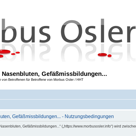
 Nasenbluten, Gefäßmissbildungen...
m von Betroffenen für Betroffene von Morbus Osler / HHT
uten, Gefäßmissbildungen... - Nutzungsbedingungen
Nasenbluten, Gefäßmissbildungen...“ („https://www.morbusosler.info“) wird zwische