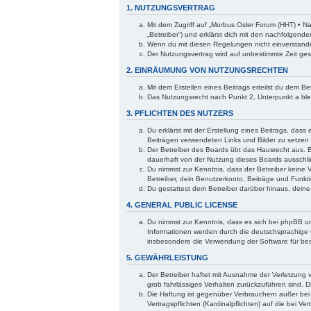
1. NUTZUNGSVERTRAG
Mit dem Zugriff auf „Morbus Osler Forum (HHT) • N
„Betreiber“) und erklärst dich mit den nachfolgen
Wenn du mit diesen Regelungen nicht einverstanden 
Der Nutzungsvertrag wird auf unbestimmte Zeit ges
2. EINRÄUMUNG VON NUTZUNGSRECHTEN
Mit dem Erstellen eines Beitrags erteilst du dem B
Das Nutzungsrecht nach Punkt 2, Unterpunkt a bl
3. PFLICHTEN DES NUTZERS
Du erklärst mit der Erstellung eines Beitrags, dass
Beiträgen verwendeten Links und Bilder zu setzen
Der Betreiber des Boards übt das Hausrecht aus. 
dauerhaft von der Nutzung dieses Boards ausschlie
Du nimmst zur Kenntnis, dass der Betreiber keine V
Betreiber, dein Benutzerkonto, Beiträge und Funkti
Du gestattest dem Betreiber darüber hinaus, dein
4. GENERAL PUBLIC LICENSE
Du nimmst zur Kenntnis, dass es sich bei phpBB um
Informationen werden durch die deutschsprachige 
insbesondere die Verwendung der Software für bes
5. GEWÄHRLEISTUNG
Der Betreiber haftet mit Ausnahme der Verletzung v
grob fahrlässiges Verhalten zurückzuführen sind. 
Die Haftung ist gegenüber Verbrauchern außer bei
Vertragspflichten (Kardinalpflichten) auf die bei 