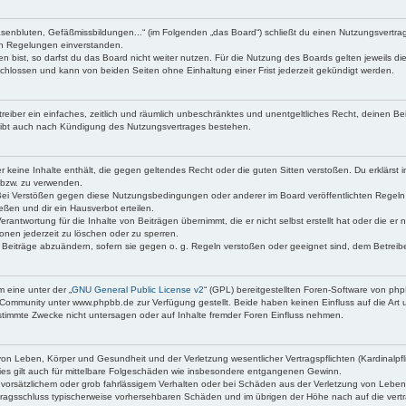
asenbluten, Gefäßmissbildungen...“ (im Folgenden „das Board“) schließt du einen Nutzungsvertr
den Regelungen einverstanden.
bist, so darfst du das Board nicht weiter nutzen. Für die Nutzung des Boards gelten jeweils die
chlossen und kann von beiden Seiten ohne Einhaltung einer Frist jederzeit gekündigt werden.
etreiber ein einfaches, zeitlich und räumlich unbeschränktes und unentgeltliches Recht, deinen 
eibt auch nach Kündigung des Nutzungsvertrages bestehen.
 er keine Inhalte enthält, die gegen geltendes Recht oder die guten Sitten verstoßen. Du erklärst
 bzw. zu verwenden.
Bei Verstößen gegen diese Nutzungsbedingungen oder anderer im Board veröffentlichten Regeln
ßen und dir ein Hausverbot erteilen.
erantwortung für die Inhalte von Beiträgen übernimmt, die er nicht selbst erstellt hat oder die e
onen jederzeit zu löschen oder zu sperren.
e Beiträge abzuändern, sofern sie gegen o. g. Regeln verstoßen oder geeignet sind, dem Betrei
 eine unter der „
GNU General Public License v2
“ (GPL) bereitgestellten Foren-Software von p
Community unter www.phpbb.de zur Verfügung gestellt. Beide haben keinen Einfluss auf die Art 
timmte Zwecke nicht untersagen oder auf Inhalte fremder Foren Einfluss nehmen.
on Leben, Körper und Gesundheit und der Verletzung wesentlicher Vertragspflichten (Kardinalpfli
Dies gilt auch für mittelbare Folgeschäden wie insbesondere entgangenen Gewinn.
 vorsätzlichem oder grob fahrlässigem Verhalten oder bei Schäden aus der Verletzung von Leben
Vertragsschluss typischerweise vorhersehbaren Schäden und im übrigen der Höhe nach auf die vert