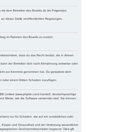
ag mit dem Betreiber des Boards ab (im Folgenden
 an dieser Stelle veröffentlichten Regelungen.
Beitrag im Rahmen des Boards zu nutzen.
 insbesondere, dass du das Recht besitzt, die in deinen
 kann der Betreiber dich nach Abmahnung zeitweise oder
r nicht zur Kenntnis genommen hat. Du gestattest dem
ber oder einem Dritten Schaden zuzufügen.
hpBB Limited (www.phpbb.com) handelt; deutschsprachige
und Weise, wie die Software verwendet wird. Sie können
chten) nur für Schäden, die auf ein vorsätzliches oder
, Körper und Gesundheit und der Verletzung wesentlicher
ragstypischen Durchschnittsschäden begrenzt. Dies gilt